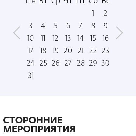
б
Вс
Пн
Вт
Ср
Чт
Пт
Сб
Вс
Пн
4
5
1
2
1
12
3
4
5
6
7
8
9
7
8
19
10
11
12
13
14
15
16
14
5
26
17
18
19
20
21
22
23
21
24
25
26
27
28
29
30
28
31
СТОРОННИЕ
МЕРОПРИЯТИЯ