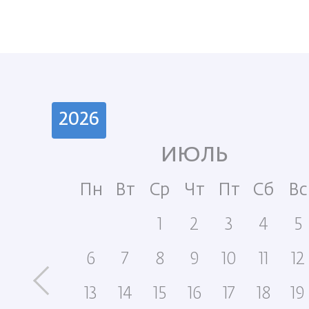
ИЮЛЬ
б
Вс
Пн
Вт
Ср
Чт
Пт
Сб
Вс
7
1
2
3
4
5
14
6
7
8
9
10
11
12
0
21
13
14
15
16
17
18
19