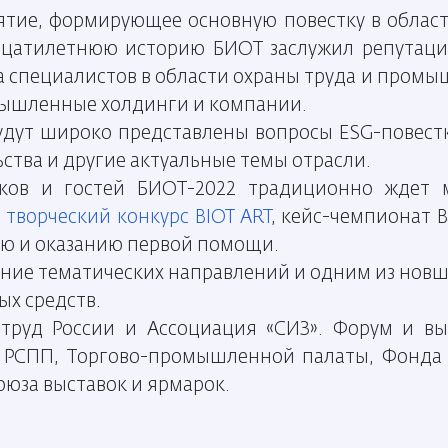
тие, формирующее основную повестку в области
дцатилетнюю историю БИОТ заслужил репутац
а специалистов в области охраны труда и пром
мышленные холдинги и компании.
удут широко представлены вопросы ESG-повестк
ства и другие актуальные темы отрасли.
ков и гостей БИОТ-2022 традиционно ждет 
,
творческий конкурс BIOT ART
, кейс-чемпионат 
ию и оказанию первой помощи.
ние тематических направлений и одним из новше
ых средств.
руд России и Ассоциация «СИЗ». Форум и вы
, РСПП, Торгово-промышленной палаты, Фонда 
оюза выставок и ярмарок.