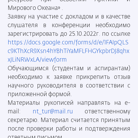
Мирового
Океана» .
Заявку на участие с докладом и в качестве
слушателя
в конференции необходимо
зарегистрировать до
25.10.2022г. по ссылке
https://docs.google.com/forms/d/e/1FAIpQLS
c9KThXcR9Xs
n4hYBhTiYaMFLFHGYkpbrDJ8qhx
xJLiNRWxLA/viewform
Обучающимся (студентам и аспирантам)
необходимо к заявке прикрепить отзыв
научного
руководителя в соответствии с
приложенной формой.
Материалы рукописей направлять на e-
mail:
nt_tur@mail.ru
ответственному
секретарю. Материал
считается принятым
после проверки работы и
подтверждения
ответным письмом.