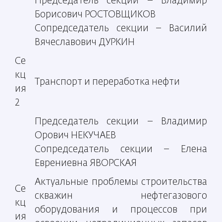
Председатель секции – Владимир
Борисович РОСТОВЩИКОВ
Сопредседатель секции – Василий
Вячеславович ДУРКИН
Се
кц
Транспорт и переработка нефти
ия
2
Председатель секции – Владимир
Орович НЕКУЧАЕВ
Сопредседатель секции – Елена
Еврениевна ЯВОРСКАЯ
Актуальные проблемы строительства
Се
скважин нефтегазового
кц
оборудования и процессов при
ия