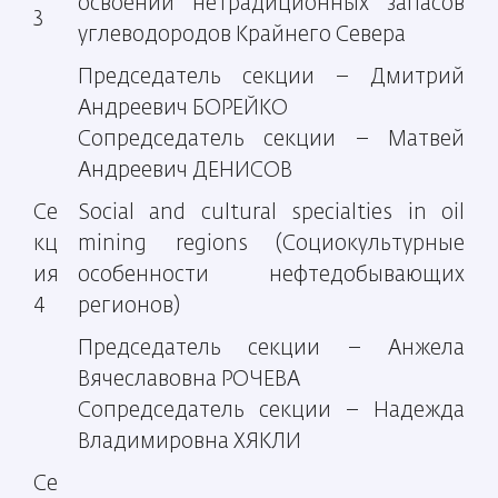
освоении нетрадиционных запасов
3
углеводородов Крайнего Севера
Председатель секции – Дмитрий
Андреевич БОРЕЙКО
Сопредседатель секции – Матвей
Андреевич ДЕНИСОВ
Се
Social and cultural specialties in oil
кц
mining regions (Социокультурные
ия
особенности нефтедобывающих
4
регионов)
Председатель секции – Анжела
Вячеславовна РОЧЕВА
Сопредседатель секции – Надежда
Владимировна ХЯКЛИ
Се