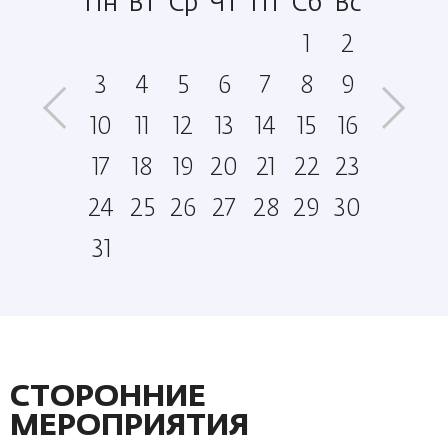
б
Вс
Пн
Вт
Ср
Чт
Пт
Сб
Вс
Пн
4
5
1
2
1
12
3
4
5
6
7
8
9
7
8
19
10
11
12
13
14
15
16
14
5
26
17
18
19
20
21
22
23
21
24
25
26
27
28
29
30
28
31
СТОРОННИЕ
МЕРОПРИЯТИЯ